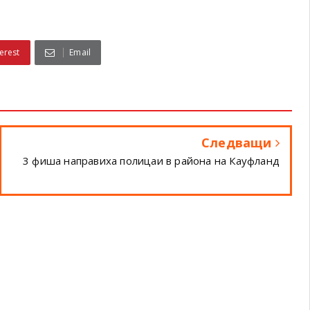
erest
Email
Следващи
3 фиша направиха полицаи в района на Кауфланд