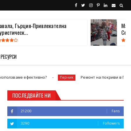
авала, Гърция-Привлекателна
Мащ
уристическ...
Севе
 РЕСУРСИ
ефективно?
Ремонт на покриви в Перник от Марти 
Перник
ПОСЛЕДВАЙТЕ НИ
21200
Fans
3290
Followers