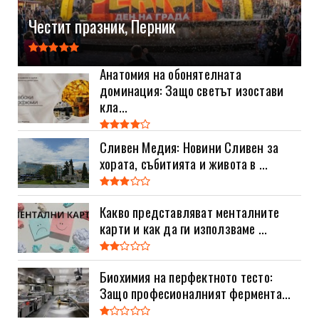
Честит празник, Перник
Анатомия на обонятелната
доминация: Защо светът изостави
кла...
Сливен Медия: Новини Сливен за
хората, събитията и живота в ...
Какво представляват менталните
карти и как да ги използваме ...
Биохимия на перфектното тесто:
Защо професионалният фермента...