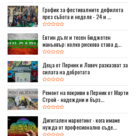
График за фестивалните дефилета
през събота и неделя - 24 и ...
Евтин дълг и тесен бюджетен
маньовър: колко рискова става д...
Деца от Перник и Ловеч разказват за
силата на добротата
Ремонт на покриви в Перник от Марти
Строй - надеждни и бърз...
Дигитален маркетинг - кога имаме
нужда от професионално съде...