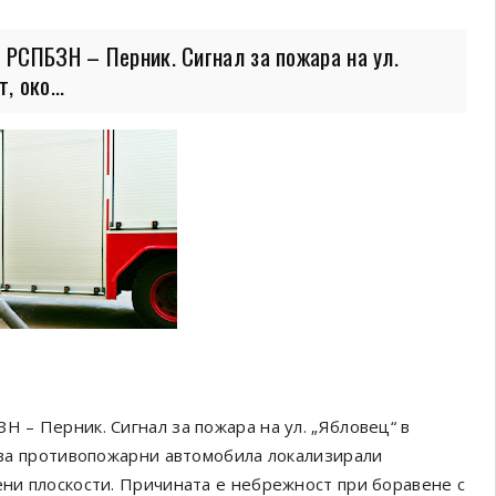
 РСПБЗН – Перник. Сигнал за пожара на ул.
 око...
Н – Перник. Сигнал за пожара на ул. „Ябловец“ в
 Два противопожарни автомобила локализирали
ени плоскости. Причината е небрежност при боравене с