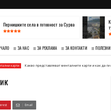
К
Пернишките села в готовност за Сурва
т
АЧАЛО
≣ ЗА НАС
≣ ЗА РЕКЛАМА
≣ ЗА КОНТАКТИ
≣ ПОЛЕЗНИ
Какво представляват менталните карти и как да ги използваме 
ник
erest
Email