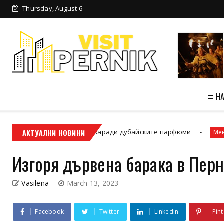
Thursday, August 6
≣ Н
ическия дизайн заради дубайските парфюми
АКТУАЛНИ НОВИНИ
Ментални карти
Изгоря дървена барака в Пер
Vasilena
March 13, 2023
Facebook
Twitter
Linkedin
Pint