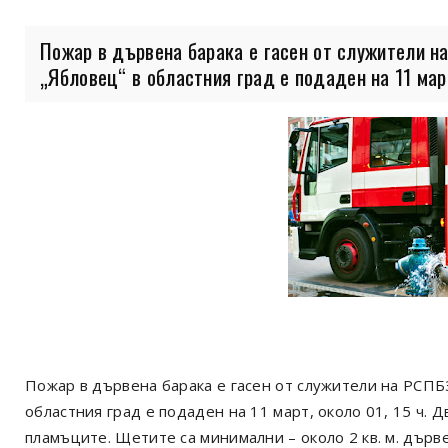
Пожар в дървена барака е гасен от служители на
„Ябловец“ в областния град е подаден на 11 март,
Пожар в дървена барака е гасен от служители на РСПБЗ
областния град е подаден на 11 март, около 01, 15 ч.
пламъците. Щетите са минимални – около 2 кв. м. дърв