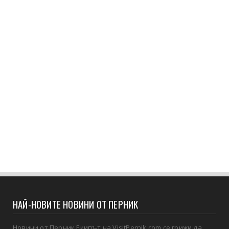
НАЙ-НОВИТЕ НОВИНИ ОТ ПЕРНИК
Новини от Перник Екипът на VisitPernik.com се грижи да