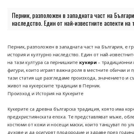
Перник, разположен в западната част на България
наследство. Един от най-известните аспекти на т
Перник, разположен в западната част на България, е гр
история и културно наследство. Един от най-известнит
на тази култура са пернишките
кукери
– традиционни 
фигури, които играят важна роля в местните обичаи и 
тази статия ще разгледаме произхода, значението и 
живот на кукерските традиции в Перник.
Произход и История на Кукерите
Кукерите са древна българска традиция, която има кор
предхристиянската епоха. Те представляват мъже, обл
костюми от кожи и носещи маски, които танцуват по ул
духове и да осигурят плодородие и здраве през година