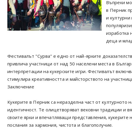
Въпреки мо
в Перник п
и културни
популяризи
изработка 
деца и мла
Фестивалът "Сурва" е едно от най-ярките доказателств
привлича участници от над 50 населени места в Българ
интерпретации на кукерските игри. Фестивалът включва
стимулира креативността и майсторството на участниц
Заключение
Кукерите в Перник са неразделна част от културното н
идентичност. Те олицетворяват вековни традиции и вя
своите ярки и впечатляващи представления, кукерите н
послания за хармония, чистота и благополучие.