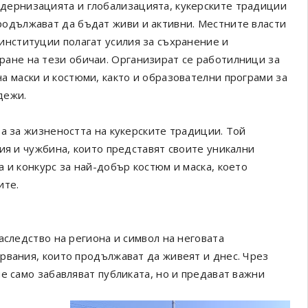
дернизацията и глобализацията, кукерските традиции
родължават да бъдат живи и активни. Местните власти
 институции полагат усилия за съхранение и
ране на тези обичаи. Организират се работилници за
на маски и костюми, както и образователни програми за
дежи.
а за жизнеността на кукерските традиции. Той
ия и чужбина, които представят своите уникални
 и конкурс за най-добър костюм и маска, което
ите.
аследство на региона и символ на неговата
рвания, които продължават да живеят и днес. Чрез
е само забавляват публиката, но и предават важни