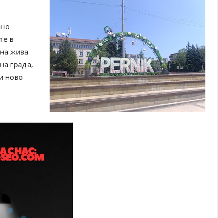
лно
те в
дна жива
на града,
и ново