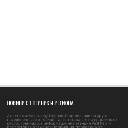
НОВИНИ ОТ ПЕРНИК И РЕГИОНА
Ако сте жител на град Перник, Радомир, или на друго
населено място от областта, то тогава сте на правилното
място. Новинарска информационна агенция Visit Pernik
предоставя надеждна информация, проверена от