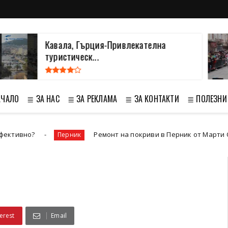
Кавала, Гърция-Привлекателна
М
туристическ...
С
АЧАЛО
≣ ЗА НАС
≣ ЗА РЕКЛАМА
≣ ЗА КОНТАКТИ
≣ ПОЛЕЗНИ
Ремонт на покриви в Перник от Марти Строй - надеждни и
рник
erest
Email