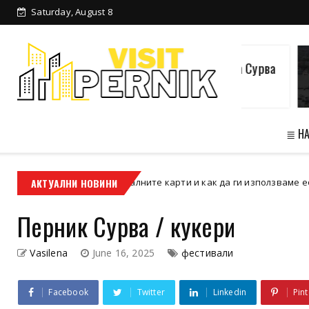
Saturday, August 8
Пернишките села в готовност за Сурва
≣ Н
ват менталните карти и как да ги използваме ефективно?
АКТУАЛНИ НОВИНИ
Пе
Перник Сурва / кукери
Vasilena
June 16, 2025
фестивали
Facebook
Twitter
Linkedin
Pint