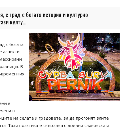
, е град с богата история и културно
ази култу...
ад с богата
е аспекти
маскирани
празници. В
съвременния
ени в
ечени в
иците на селата и градовете, за да прогонят злите
та. Тази практика е свързана с древни славянски и