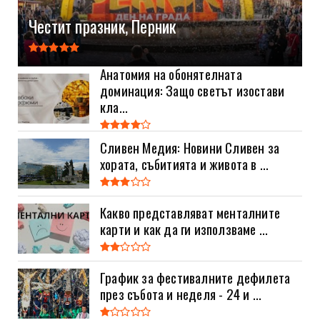
Честит празник, Перник
Анатомия на обонятелната
доминация: Защо светът изостави
кла...
Сливен Медия: Новини Сливен за
хората, събитията и живота в ...
Какво представляват менталните
карти и как да ги използваме ...
График за фестивалните дефилета
през събота и неделя - 24 и ...