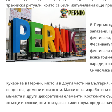
тракийски ритуали, които са били изпълнявани още пр
В Перник к
запазени. 
фестивали,
Фестивалът
фестивали н
всяка годин
паради, ко
Символика 
Кукерите в Перник, както и в други части на България,
същества, демони и животни. Маските са изработени от 
мъниста и други декоративни елементи. Костюмите същ
звънци и хлопки, които издават силен шум, предназнач