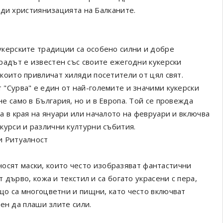
еди християнизацията на Балканите.
укерските традиции са особено силни и добре
Градът е известен със своите ежегодни кукерски
 които привличат хиляди посетители от цял свят.
 "Сурва" е един от най-големите и значими кукерски
е само в България, но и в Европа. Той се провежда
а в края на януари или началото на февруари и включва
нкурси и различни културни събития.
и Ритуалност
 носят маски, които често изобразяват фантастични
дърво, кожа и текстил и са богато украсени с пера,
о са многоцветни и пищни, като често включват
ен да плаши злите сили.