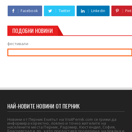
Facebook
Twitter
Linkedin
Pint
ПОДОБНИ НОВИНИ
фестивали
НАЙ-НОВИТЕ НОВИНИ ОТ ПЕРНИК
Новини от Перник Екипът на VisitPernik.com се грижи да
информира коректно, лоялно и точно жителите на
населените места Перник, Радомир, Кюстендил, София,
Благоевград и др., като предоставя проверена, надеждна и