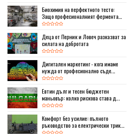
Биохимия на перфектното тесто:
Защо професионалният фермента...
Деца от Перник и Ловеч разказват за
силата на добротата
Дигитален маркетинг - кога имаме
нужда от професионално съде...
Евтин дълг и тесен бюджетен
маньовър: колко рискова става д...
Комфорт без усилие: пълното
ръководство за електрически трик...