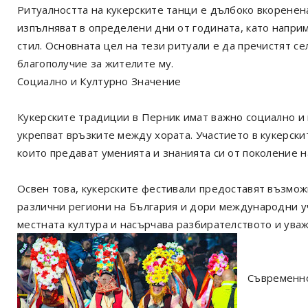
Ритуалността на кукерските танци е дълбоко вкоренена
изпълняват в определени дни от годината, като напри
стил. Основната цел на тези ритуали е да пречистят се
благополучие за жителите му.
Социално и Културно Значение
Кукерските традиции в Перник имат важно социално и
укрепват връзките между хората. Участието в кукерскит
които предават уменията и знанията си от поколение н
Освен това, кукерските фестивали предоставят възмож
различни региони на България и дори международни уч
местната култура и насърчава разбирателството и ува
Съвременно