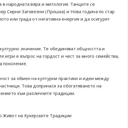
 в народната вяра и митология. Танците се
мер Сирни Заговезни (Прошка) и Нова година по стар
лото или града от негативна енергия и да осигурят
 културно значение. Те обединяват общността и
е игри е въпрос на гордост и чест за много семейства,
а поколение.
ност за обмен на културни практики и идеи между
астници. Това допринася за обогатяването на
жението към различните традиции.
 Живот на Кукерските Традиции