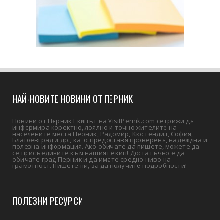
НАЙ-НОВИТЕ НОВИНИ ОТ ПЕРНИК
Новини от Перник Екипът на VisitPernik.com се грижи да
информира коректно, лоялно и точно жителите на
населените места Перник, Радомир, Кюстендил, София,
Благоевград и др., като предоставя проверена, надеждна и
полезна информация. Ако обичате да пишете, можете да
се присъедините към нашият екип! Достатъчно е да
обичате град Перник и да имате средно ниво на
грамотност. Пишете ни, за да получите подробности!
ПОЛЕЗНИ РЕСУРСИ