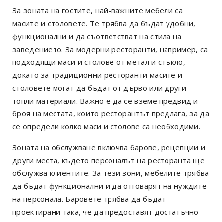
За зоната на гостите, най-важните мебели са
масите и столовете. Те трябва да бъдат удобни,
функционални и да съответстват на стила на
заведението. За модерни ресторанти, например, са
подходящи маси и столове от метал и стъкло,
докато за традиционни ресторанти масите и
столовете могат да бъдат от дърво или други
топли материали. Важно е да се вземе предвид и
броя на местата, които ресторантът предлага, за да
се определи колко маси и столове са необходими.
Зоната на обслужване включва барове, рецепции и
други места, където персоналът на ресторанта ще
обслужва клиентите. За тези зони, мебелите трябва
да бъдат функционални и да отговарят на нуждите
на персонала. Баровете трябва да бъдат
проектирани така, че да предоставят достатъчно