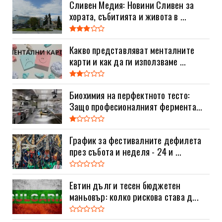
Сливен Медия: Новини Сливен за
хората, събитията и живота в ...
Какво представляват менталните
карти и как да ги използваме ...
Биохимия на перфектното тесто:
Защо професионалният фермента...
График за фестивалните дефилета
през събота и неделя - 24 и ...
Евтин дълг и тесен бюджетен
маньовър: колко рискова става д...