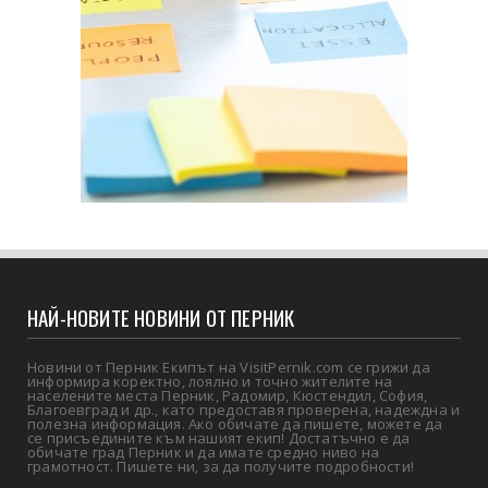
НАЙ-НОВИТЕ НОВИНИ ОТ ПЕРНИК
Новини от Перник Екипът на VisitPernik.com се грижи да
информира коректно, лоялно и точно жителите на
населените места Перник, Радомир, Кюстендил, София,
Благоевград и др., като предоставя проверена, надеждна и
полезна информация. Ако обичате да пишете, можете да
се присъедините към нашият екип! Достатъчно е да
обичате град Перник и да имате средно ниво на
грамотност. Пишете ни, за да получите подробности!