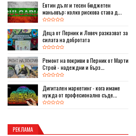
Евтин дълг и тесен бюджетен
маньовър: колко рискова става д...
Деца от Перник и Ловеч разказват за
силата на добротата
Ремонт на покриви в Перник от Марти
Строй - надеждни и бърз...
Дигитален маркетинг - кога имаме
нужда от професионално съде...
РЕКЛАМА