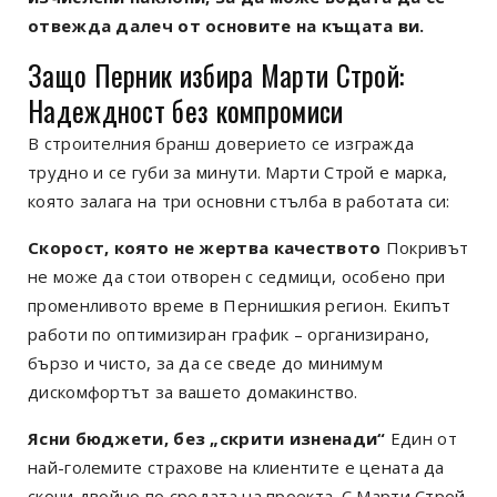
отвежда далеч от основите на къщата ви.
Защо Перник избира Марти Строй:
Надеждност без компромиси
В строителния бранш доверието се изгражда
трудно и се губи за минути. Марти Строй е марка,
която залага на три основни стълба в работата си:
Скорост, която не жертва качеството
Покривът
не може да стои отворен с седмици, особено при
променливото време в Пернишкия регион. Екипът
работи по оптимизиран график – организирано,
бързо и чисто, за да се сведе до минимум
дискомфортът за вашето домакинство.
Ясни бюджети, без „скрити изненади“
Един от
най-големите страхове на клиентите е цената да
скочи двойно по средата на проекта. С Марти Строй