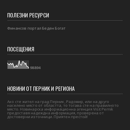
ПОЛЕЗНИ РЕСУРСИ
Финансов портал Беден Богат
ПОСЕЩЕНИЯ
9
8
8
9
4
НОВИНИ ОТ ПЕРНИК И РЕГИОНА
Ако сте жител на град Перник, Радомир, или на друго
населено място от областта, то тогава сте на правилното
място. Новинарска информационна агенция Visit Pernik
предоставя надеждна информация, проверена от
достоверни източници. Приятен престой!