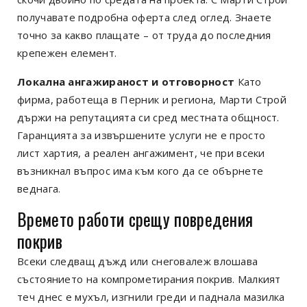
получавате подробна оферта след оглед. Знаете
точно за какво плащате – от труда до последния
крепежен елемент.
Локална ангажираност и отговорност
Като
фирма, работеща в Перник и региона, Марти Строй
държи на репутацията си сред местната общност.
Гаранцията за извършените услуги не е просто
лист хартия, а реален ангажимент, че при всеки
възникнал въпрос има към кого да се обърнете
веднага.
Времето работи срещу повредения
покрив
Всеки следващ дъжд или снеговалеж влошава
състоянието на компрометирания покрив. Малкият
теч днес е мухъл, изгнили греди и паднала мазилка