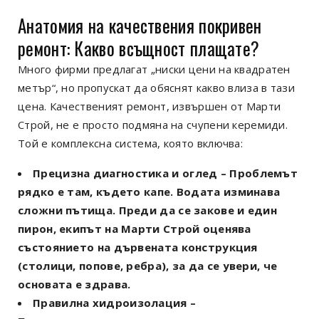
Анатомия на качествения покривен
ремонт: Какво всъщност плащате?
Много фирми предлагат „ниски цени на квадратен
метър“, но пропускат да обяснят какво влиза в тази
цена. Качественият ремонт, извършен от Марти
Строй, не е просто подмяна на счупени керемиди.
Той е комплексна система, която включва:
Прецизна диагностика и оглед
– Проблемът
рядко е там, където капе. Водата изминава
сложни пътища. Преди да се закове и един
пирон, екипът на Марти Строй оценява
състоянието на дървената конструкция
(столици, попове, ребра), за да се увери, че
основата е здрава.
Правилна хидроизолация
–