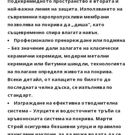
Подкеремидното пространство е втората и
най-важна линия на защита. Използването на
съвременни паропропускливи мембрани
позволява на покрива да „диша“, като
същевременно спира влагата навън.
Професионално пренареждане или подмяна
– Без значение дали залагате на класически
керамични керемиди, модерни метални
керемиди или битумни шиндли, технологията
на полагане определя живота на покрива.
Всеки детайл, от капаците по билото до
последната челна дъска, се изпълнява по
стандарт.
Изграждане на ефективна отводнителна
система
– Улуците и водосточните тръби са
кръвоносната система на покрива.
Марти
Строй
осигурява безшевни улуци и правилно
изчислени наклони, за да може водата да се