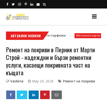
н заради дубайските парфюми
АКТУАЛНИ НОВИНИ
Какво предс
Ментални карти
Ремонт на покриви в Перник от Марти
Строй - надеждни и бързи ремонтни
услуги, касаещи покривната част на
къщата
Vasilena
May 20, 2026
Ремонт на покриви