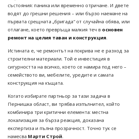
състояния: паника или временно отричане. И двете
водят до грешни решения – или бързо наемане на
първата срещната „бригада“ от случайна обява, или
отлагане, което превръща малкия теч в
основен
ремонт на целия таван и конструкция
.
Истината е, че ремонтът на покрива не е разход за
строителни материали. Той е инвестиция в
сигурността на всичко, което се намира под него –
семейството ви, мебелите, уредите и самата
конструкция на къщата.
Когато избирате партньор за тази задача в
Пернишка област, ви трябва изпълнител, който
комбинира три критични елемента: местна
локализация за бърза реакция, доказана
експертиза и пълна прозрачност. Точно тук се
намесва
Марти Строй
.