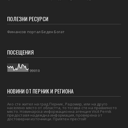
ПОЛЕЗНИ РЕСУРСИ
Финансов портал Беден Богат
ПОСЕЩЕНИЯ
9
9
0
1
0
НОВИНИ ОТ ПЕРНИК И РЕГИОНА
Ако сте жител на град Перник, Радомир, или на друго
населено място от областта, то тогава сте на правилното
място. Новинарска информационна агенция Visit Pernik
предоставя надеждна информация, проверена от
достоверни източници. Приятен престой!