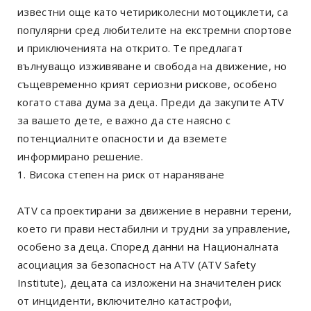
известни още като четириколесни мотоциклети, са
популярни сред любителите на екстремни спортове
и приключенията на открито. Те предлагат
вълнуващо изживяване и свобода на движение, но
същевременно крият сериозни рискове, особено
когато става дума за деца. Преди да закупите ATV
за вашето дете, е важно да сте наясно с
потенциалните опасности и да вземете
информирано решение.
1. Висока степен на риск от нараняване
ATV са проектирани за движение в неравни терени,
което ги прави нестабилни и трудни за управление,
особено за деца. Според данни на Националната
асоциация за безопасност на ATV (ATV Safety
Institute), децата са изложени на значителен риск
от инциденти, включително катастрофи,