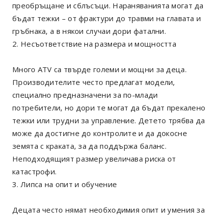
преобръщане и сблъсъци. Нараняванията могат да
бъдат тежки – от фрактури до травми на главата и
гръбнака, а в някои случаи дори фатални.
2. Несъответствие на размера и мощността
Много ATV са твърде големи и мощни за деца.
Производителите често предлагат модели,
специално предназначени за по-млади
потребители, но дори те могат да бъдат прекалено
тежки или трудни за управление. Детето трябва да
може да достигне до контролите и да докосне
земята с краката, за да поддържа баланс.
Неподходящият размер увеличава риска от
катастрофи.
3. Липса на опит и обучение
Децата често нямат необходимия опит и умения за