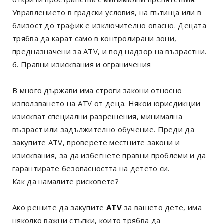
Управлението в градски условия, на пътища или в
близост до трафик е изключително опасно. Децата
трябва да карат само в контролирани зони,
предназначени за ATV, и под надзор на възрастни.
6. Правни изисквания и ограничения
В много държави има строги закони относно
използването на ATV от деца. Някои юрисдикции
изискват специални разрешения, минимална
възраст или задължително обучение. Преди да
закупите ATV, проверете местните закони и
изисквания, за да избегнете правни проблеми и да
гарантирате безопасността на детето си.
Как да намалите рисковете?
Ако решите да закупите
ATV
за вашето дете, има
няколко важни стъпки, които трябва да