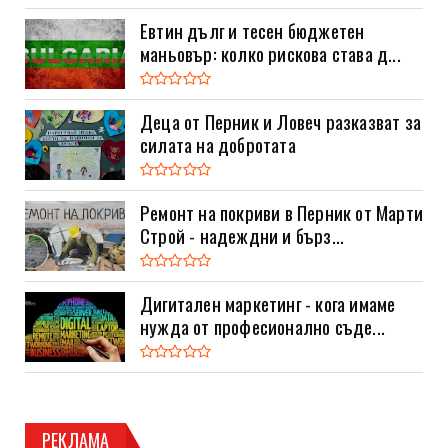
Евтин дълг и тесен бюджетен
маньовър: колко рискова става д...
Деца от Перник и Ловеч разказват за
силата на добротата
Ремонт на покриви в Перник от Марти
Строй - надеждни и бърз...
Дигитален маркетинг - кога имаме
нужда от професионално съде...
РЕКЛАМА