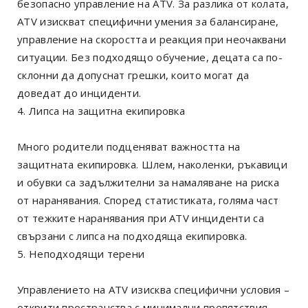
безопасно управление на ATV. За разлика от колата,
ATV изискват специфични умения за балансиране,
управление на скоростта и реакция при неочаквани
ситуации. Без подходящо обучение, децата са по-
склонни да допуснат грешки, които могат да
доведат до инциденти.
4. Липса на защитна екипировка
Много родители подценяват важността на
защитната екипировка. Шлем, наколенки, ръкавици
и обувки са задължителни за намаляване на риска
от наранявания. Според статистиката, голяма част
от тежките наранявания при ATV инциденти са
свързани с липса на подходяща екипировка.
5. Неподходящи терени
Управлението на ATV изисква специфични условия –
открити пространства с минимални препятствия.