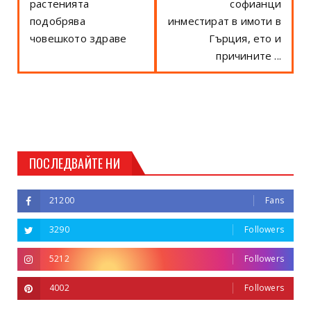
растенията
софианци
подобрява
инместират в имоти в
човешкото здраве
Гърция, ето и
причините ...
ПОСЛЕДВАЙТЕ НИ
21200
Fans
3290
Followers
5212
Followers
4002
Followers