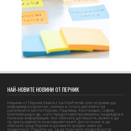
НАЙ-НОВИТЕ НОВИНИ ОТ ПЕРНИК
Новини от Перник Екипът на VisitPernik.com се грижи да
информира коректно, лоялно и точно жителите на
населените места Перник, Радомир, Кюстендил, София,
Благоевград и др., като предоставя проверена, надеждна и
полезна информация. Ако обичате да пишете, можете да
се присъедините към нашият екип! Достатъчно е да
обичате град Перник и да имате средно ниво на
грамотност. Пишете ни, за да получите подробности!